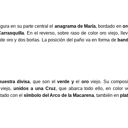
igura en su parte central el
anagrama de María
, bordado en
or
arrasquilla
. En el reverso, sobre raso de color oro viejo, lle
 de oro y dos borlas. La posición del paño va en forma de
band
nuestra divisa
, que son el
verde y
el
oro
viejo. Su composi
 viejo,
unidos a una Cruz
, que abarca todo ello, en color 
atado con el
símbolo del Arco de la Macarena
, también en
pla