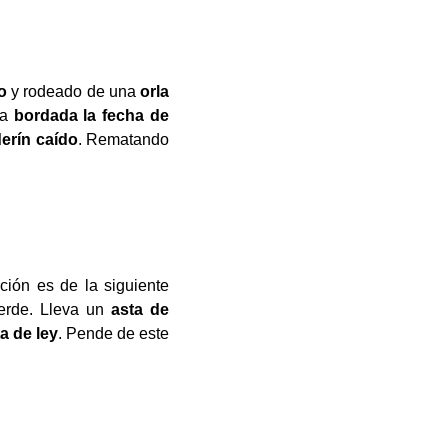
o
y rodeado de una
orla
va
bordada la fecha de
erín caído
. Rematando
ción es de la siguiente
verde. Lleva un
asta de
ta de ley
. Pende de este