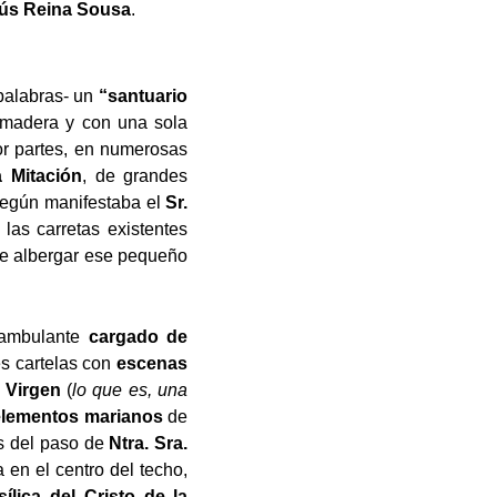
ús Reina Sousa
.
palabras- un
“santuario
e madera y con una sola
por partes, en numerosas
 Mitación
, de grandes
egún manifestaba el
Sr.
las carretas existentes
de albergar ese pequeño
 ambulante
cargado de
s cartelas con
escenas
 Virgen
(
lo que es, una
elementos marianos
de
es del paso de
Ntra. Sra.
 en el centro del techo,
sílica del Cristo de la