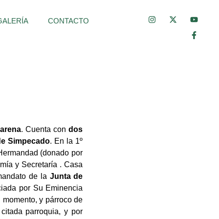
I
X
Y
F
GALERÍA
CONTACTO
n
-
o
a
s
t
u
c
t
w
t
e
a
i
u
b
g
t
b
o
r
t
e
o
a
e
k
m
r
-
f
carena
. Cuenta con
dos
de Simpecado
. En la 1º
 Hermandad (donado por
ía y Secretaría . Casa
 mandato de la
Junta de
ciada por Su Eminencia
el momento, y párroco de
 citada parroquia, y por