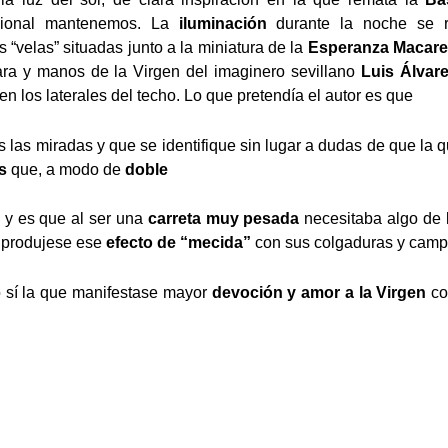
cional man
tenemos.
La
iluminación
durante la noche se r
“velas” situadas junto a la miniatura de la
Esperanza Macar
ara y manos de la Virgen del imaginero sevillano
Luis Álvar
en los laterales del techo. Lo que pretendía el autor es que
s las miradas y que se identifique sin lugar a dudas de que la 
s
que, a modo de
doble
, y es que al ser una
carreta muy pesada
necesitaba algo de 
e produjese ese
efecto de “mecida”
con sus colgaduras y campa
ro sí la que manifestase mayor
devoción y amor a la Virgen
co