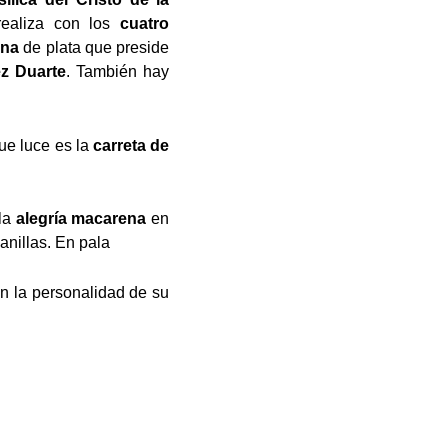
ealiza con los
cuatro
ena
de plata que preside
ez Duarte
. También hay
que luce es la
carreta de
la
alegría macarena
en
nillas. En pala
n la personalidad de su