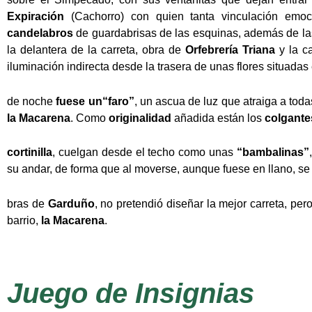
Expiración
(Cachorro) con quien tanta vinculación emo
candelabros
de guardabrisas de las esquinas, además de las 
la delantera de la carreta, obra de
Orfebrería Triana
y la c
iluminación indirecta desde la trasera de unas flores situadas 
de noche
fuese un
“faro”
, un ascua de luz que atraiga a toda
la
Macarena
. Como
originalidad
añadida están los
colgante
cortinilla
, cuelgan desde el techo como unas
“bambalinas”
su andar, de forma que al moverse, aunque fuese en llano, s
bras de
Garduño
, no pretendió diseñar la mejor carreta, pe
barrio,
la Macarena
.
Juego de Insignias