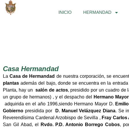
Ir
al
INICIO
HERMANDAD
contenido
Casa Hermandad
La
Casa de Hermandad
de nuestra corporación, se encuentr
plantas
además del bajo, donde se encuentra en la entrada 
Planta, hay un
salón de actos
, presidido por un cuadro de 
un grupo de hermanos) , y el despacho del
Hermano Mayor
adquirida en el año 1996,siendo Hermano Mayor D.
Emili
Gobierno
presidida por
D. Manuel Velázquez Diana
. Se i
Reverendísima Cardenal Arzobispo de Sevilla ,
Fray Carlos 
San Gil Abad, el
Rvdo. P.D. Antonio Borrego Cobos
, po