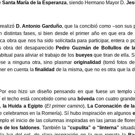
de
Santa María de la Esperanza
, siendo Hermano Mayor D.
Jes
realizó
D. Antonio Garduño
, que la concibió como –son sus 
 distintas fases, si bien desde el primer año en que era d
ca obra que nos ha sido solicitada para participar, entera o 
 obra del desaparecido
Pedro Guzmán de Bollullos de la
tual para aliviar el trabajo de los
bueyes
que tiran de ella.
S
se a ninguna otra, sino plasmar
originalidad
(tomó fotos de 
ner en cuenta la
finalidad
de la misma, que no es otra que la 
 Por eso hizo un diseño pensando en que fuese un templo
sí el techo está concebido como una
bóveda
con cuatro grande
),
la Huida a Egipto
(
El primer camino
),
La Coronación de la
e celebramos en la Romería). Sí hubo inspiración en algunos
mplo el inicio de las columnas inspiradas en las jarras de flor
as de los faldones
. También la
“cupulita” o “linterna”
situada
la luz del sol, de c
lar
a inspiración en la que remata la
Ba