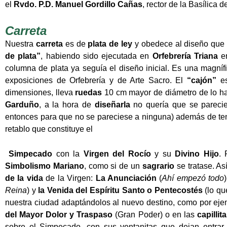
el
Rvdo. P.D. Manuel Gordillo Cañas
, rector de la Basílica 
Carreta
Nuestra
carreta
es de
plata de ley
y obedece al diseño que 
de plata”
, habiendo sido ejecutada en
Orfebrería Triana
en
columna de plata ya seguía el diseño inicial. Es una magnífi
exposiciones de Orfebrería y de Arte Sacro. El
“cajón”
es
dimensiones, lleva
ruedas
10 cm mayor de diámetro de lo habi
Garduño
, a la hora de
diseñarla
no quería que se parecie
entonces para que no se pareciese a ninguna) además de te
retablo que constituye el
Simpecado
con la
Virgen del Rocío
y su
Divino Hijo
.
Simbolismo Mariano
, como si de un
sagrario
se tratase. A
de la vida
de la Virgen:
La Anunciación
(
Ahí empezó todo
Reina
) y
la Venida del Espíritu Santo o Pentecostés
(lo qu
nuestra ciudad adaptándolos al nuevo destino, como por ej
e
del Mayor Dolor
y Traspaso
(Gran Poder) o en las
capillit
sobre el Simpecado, con sus ventanitas que dejan entrar 