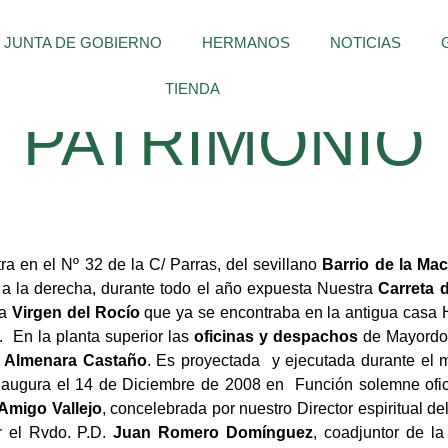
JUNTA DE GOBIERNO
HERMANOS
NOTICIAS
TIENDA
PATRIMONIO
a en el Nº 32 de la C/ Parras, del sevillano
Barrio de la Ma
a la derecha, durante todo el año expuesta Nuestra
Carreta 
la
Virgen del Rocío
que ya se encontraba en la antigua casa
. En la planta superior las
oficinas y despachos
de Mayordom
o Almenara Castaño
. Es proyectada y ejecutada durante el
naugura el 14 de Diciembre de 2008 en Función solemne ofi
Amigo Vallejo
, concelebrada por nuestro Director espiritual d
r el Rvdo. P.D.
Juan Romero Domínguez
, coadjuntor de la