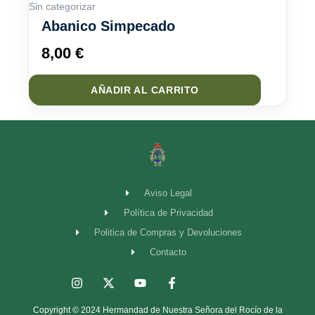
Sin categorizar
Abanico Simpecado
8,00
€
AÑADIR AL CARRITO
Aviso Legal
Política de Privacidad
Politica de Compras y Devoluciones
Contacto
I
X
Y
F
n
-
o
a
s
t
u
c
Copyright © 2024 Hermandad de Nuestra Señora del Rocío de la
t
w
t
e